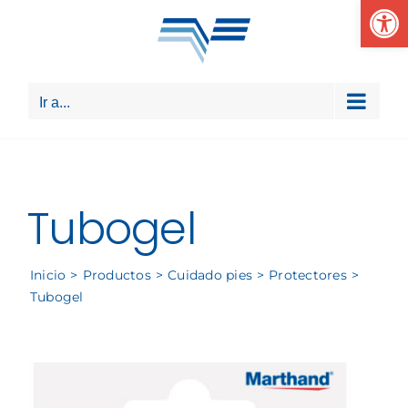
Abrir
Saltar
al
contenido
Ir a...
Tubogel
Inicio
Productos
Cuidado pies
Protectores
Tubogel