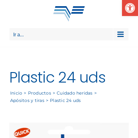
Abrir
Saltar
al
contenido
Ir a...
Plastic 24 uds
Inicio
Productos
Cuidado heridas
Apósitos y tiras
Plastic 24 uds